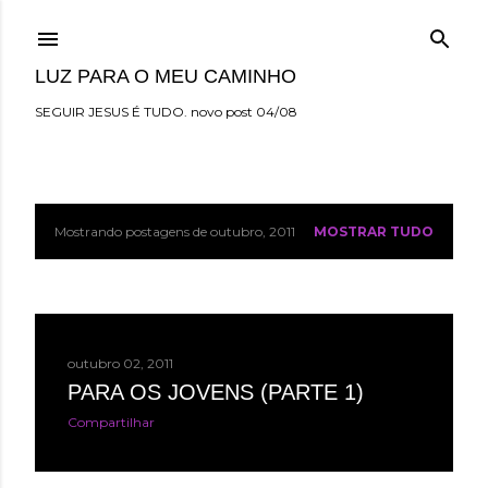
Pular para o conteúdo principal
LUZ PARA O MEU CAMINHO
SEGUIR JESUS É TUDO. novo post 04/08
Mostrando postagens de outubro, 2011
MOSTRAR TUDO
P
o
s
t
outubro 02, 2011
a
PARA OS JOVENS (PARTE 1)
Compartilhar
g
e