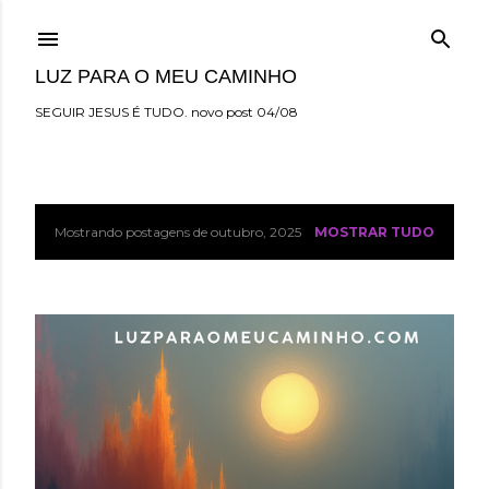
Pular para o conteúdo principal
LUZ PARA O MEU CAMINHO
SEGUIR JESUS É TUDO. novo post 04/08
Mostrando postagens de outubro, 2025
MOSTRAR TUDO
P
o
s
t
a
g
e