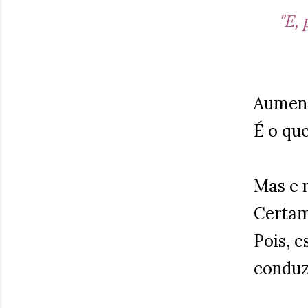
"E, 
Aument
É o qu
Mas e 
Certa
Pois, 
conduz