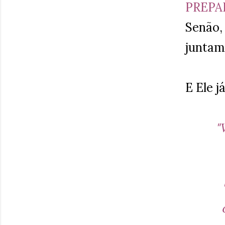
PREPA
Senão, 
juntam
E Ele j
"