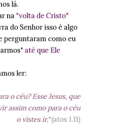
os lá.
ar na
"volta de Cristo"
ra do Senhor isso é algo
 se perguntaram como eu
carmos"
até que Ele
Vamos ler:
ara o céu? Esse Jesus, que
vir assim como para o céu
o vistes ir."
(atos 1.11)