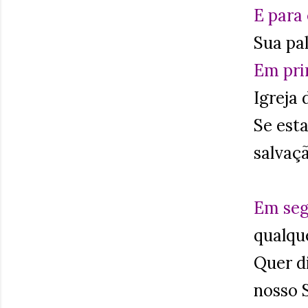
E para
Sua pa
Em pri
Igreja 
Se est
salvaç
Em seg
qualqu
Quer d
nosso 