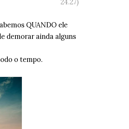
24.27)
ão sabemos QUANDO ele
ode demorar ainda alguns
 todo o tempo.