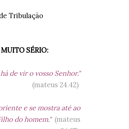
nde Tribulação
 MUITO SÉRIO:
 há de vir o vosso Senhor."
(mateus 24.42)
riente e se mostra até ao
Filho do homem."
(mateus