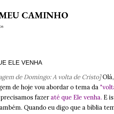
Pular para o conteúdo principal
 MEU CAMINHO
/08
UE ELE VENHA
gem de Domingo: A volta de Cristo]
Olá,
em de hoje vou abordar o tema da
"vol
 precisamos fazer
até que Ele
venha.
E is
 também. Quando eu digo que a bíblia tem