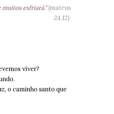
 muitos esfriará."
(mateus
24.12)
devemos viver?
undo.
uz, o caminho santo que