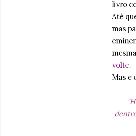
livro 
Até qu
mas pa
eminen
mesma 
volte
.
Mas e o
"H
dentre