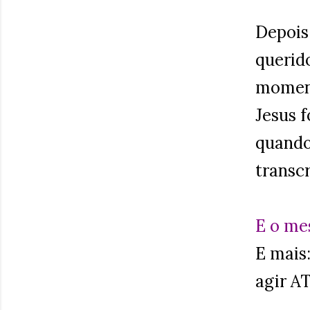
Depois 
querid
moment
Jesus f
quando
transc
E o mes
E mais
agir A