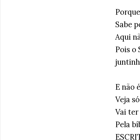
Porque
Sabe p
Aqui nã
Pois o 
juntin
E não 
Veja s
Vai ter
Pela bí
ESCRI