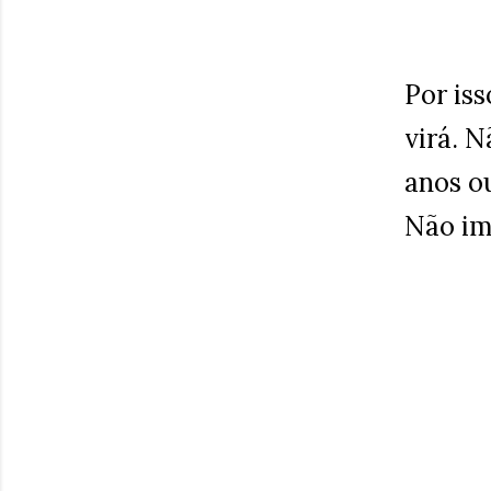
Por is
virá. 
anos ou
Não im