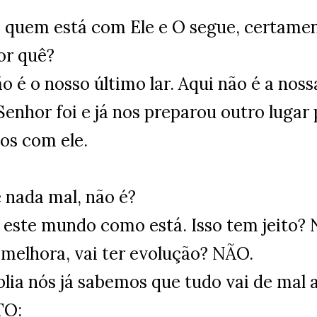
 quem está com Ele e O segue, certamen
or quê?
o é o nosso último lar. Aqui não é a noss
Senhor foi e já nos preparou outro luga
hos com ele.
é nada mal, não é?
ó este mundo como está. Isso tem jeito?
 melhora, vai ter evolução? NÃO.
blia nós já sabemos que tudo vai de mal
TO: