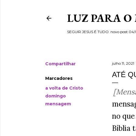
LUZ PARA O
SEGUIR JESUS É TUDO. novo post 04
Compartilhar
julho 11, 2021
ATÉ Q
Marcadores
a volta de Cristo
[Mensa
domingo
mensag
mensagem
no que
Bíblia