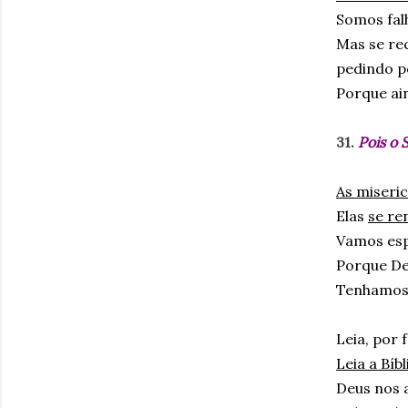
Somos fal
Mas se re
pedindo pe
Porque ai
31.
Pois o 
As miseri
Elas
se re
Vamos espe
Porque De
Tenhamos 
Leia, por 
Leia a Bí
Deus nos 