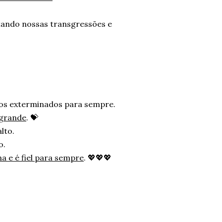
tando nossas transgressões e
os exterminados para sempre.
 grande
. 💝
lto.
o.
na e é fiel para sempre
. 💖💖💖