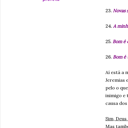
23.
Novas 
24.
A minh
25.
Bom é o
26.
Bom é 
Aí está a
Jeremias e
pelo o que
inimigo e
causa dos
Sim, Deus 
Mas també