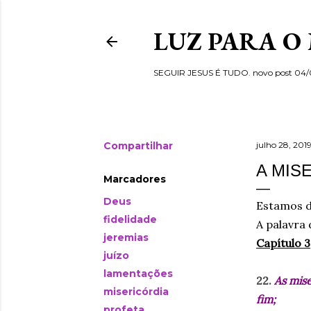
LUZ PARA O
SEGUIR JESUS É TUDO. novo post 04
Compartilhar
julho 28, 201
A MISE
Marcadores
Deus
Estamos d
fidelidade
A palavra 
jeremias
Capítulo 3
juízo
lamentações
2
2
.
As mis
misericórdia
fim;
profeta