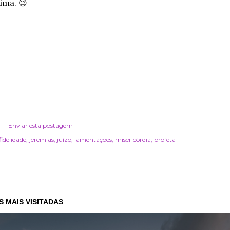
ima. 😉
r
Enviar esta postagem
fidelidade
jeremias
juízo
lamentações
misericórdia
profeta
 MAIS VISITADAS