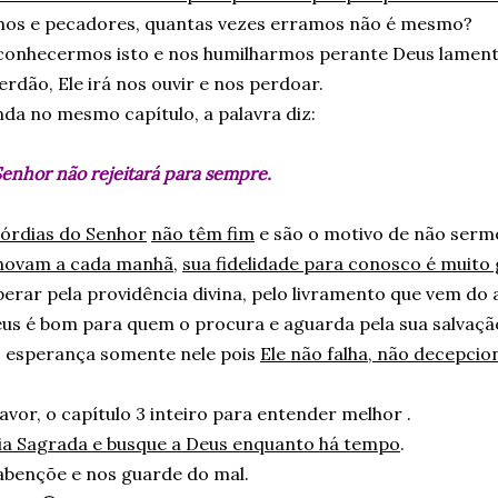
hos e pecadores, quantas vezes erramos não é mesmo?
conhecermos isto e nos humilharmos perante Deus lamen
rdão, Ele irá nos ouvir e nos perdoar.
nda no mesmo capítulo, a palavra diz:
Senhor não rejeitará para sempre.
córdias do Senhor
não têm fim
e são o motivo de não serm
novam a cada manhã
,
sua fidelidade para conosco é muito
rar pela providência divina, pelo livramento que vem do a
us é bom para quem o procura e aguarda pela sua salvaçã
esperança somente nele pois
Ele não falha, não decepcio
favor, o capítulo 3 inteiro para entender melhor .
blia Sagrada e busque a Deus enquanto há tempo
.
abençõe e nos guarde do mal.