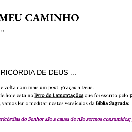
Pular para o conteúdo principal
 MEU CAMINHO
/08
9
RICÓRDIA DE DEUS ...
e volta com mais um post, graças a Deus.
de hoje está no
livro de Lamentações
que foi escrito pelo
p
, vamos ler e meditar nestes versículos da
Bíblia Sagrada
:
ericórdias do Senhor são a causa de não sermos consumidos; 