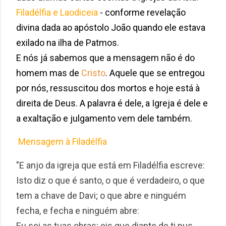
Filadélfia e Laodiceia
- conforme revelação
divina dada ao apóstolo João quando ele estava
exilado na ilha de Patmos.
E nós já sabemos que a mensagem não é do
homem mas de
Cristo
. Aquele que se entregou
por nós, ressuscitou dos mortos e hoje está à
direita de Deus. A palavra é dele, a Igreja é dele e
a exaltação e julgamento vem dele também.
Mensagem à Filadélfia
"E anjo da igreja que está em Filadélfia escreve:
Isto diz o que é santo, o que é verdadeiro, o que
tem a chave de Davi; o que abre e ninguém
fecha, e fecha e ninguém abre:
Eu sei as tuas obras; eis que diante de ti pus