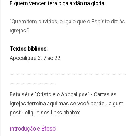
E quem vencer, terá o galardão na glória.
"Quem tem ouvidos, ouça o que o Espírito diz às
igrejas."
Textos bíblicos:
Apocalipse 3. 7 ao 22
¨¨¨¨¨¨¨¨¨¨¨¨¨¨¨¨¨¨¨¨¨¨¨¨¨¨¨¨¨¨¨¨¨¨¨¨¨¨¨¨¨¨¨¨¨¨¨¨
¨¨¨¨¨¨¨¨¨¨¨¨¨¨¨¨¨¨¨
Esta série "Cristo e o Apocalipse" - Cartas às
igrejas termina aqui mas se você perdeu algum
post - clique nos links abaixo:
Introdução e Éfeso