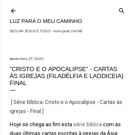
Pular para o conteúdo principal
LUZ PARA O MEU CAMINHO
SEGUIR JESUS É TUDO. novo post 04/08
dezembro 27, 2020
"CRISTO E O APOCALIPSE" - CARTAS
ÀS IGREJAS (FILADÉLFIA E LAODICEIA)
FINAL
[ Série Bíblica: Cristo e o Apocalipse - Cartas às
igrejas - Final ]
Hoje se chega ao fim esta
série bíblica
com as
duas últimas cartas escritas à igrejas da Ásia: