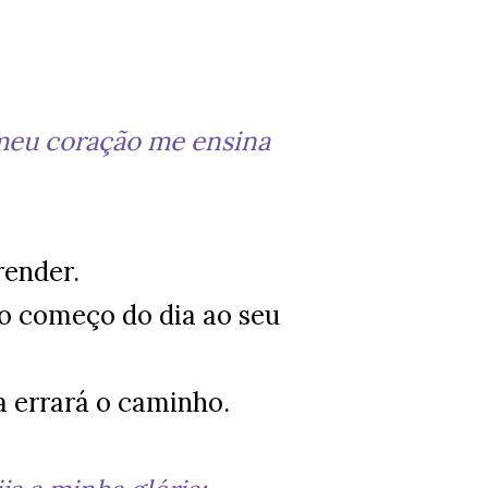
 meu coração me ensina
ender.
do começo do dia ao seu
a errará o caminho.