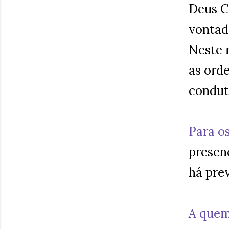
Deus C
vontad
Neste 
as ord
condut
Para o
presenç
há pre
A quem