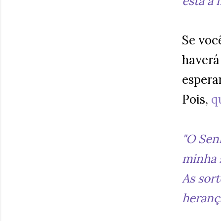
está à 
Se você
haverá
espera
Pois,
q
"O Senh
minha 
As sor
heranç