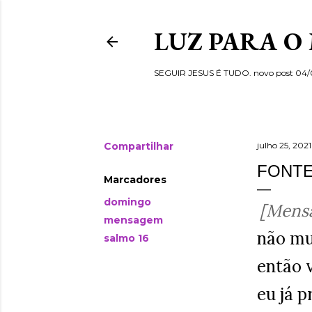
LUZ PARA O
SEGUIR JESUS É TUDO. novo post 04
Compartilhar
julho 25, 2021
FONTE
Marcadores
domingo
[Mens
mensagem
não mu
salmo 16
então 
eu já 