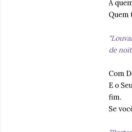
A quem
Quem t
"Louva
de noit
Com De
E o Seu
fim.
Se voc