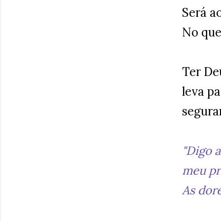
Será a
No que
Ter De
leva pa
segura
"Digo a
meu pr
As dore