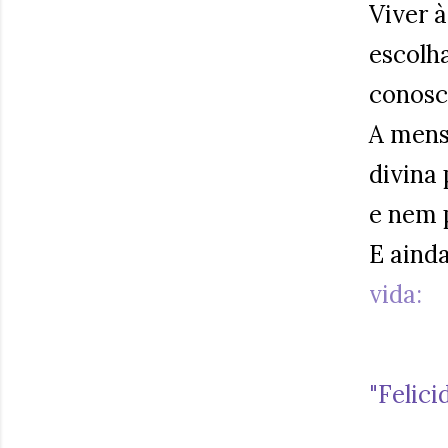
Viver 
escolh
conosc
A mens
divina
e nem 
E aind
vida:
"Felic