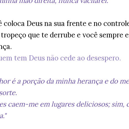
minha mão direita, nunca vacilarei."
 coloca Deus na sua frente e no controle
 tropeço que te derrube e você sempre e
nça.
uem tem Deus não cede ao desespero.
or é a porção da minha herança e do meu
sorte.
tes caem-me em lugares deliciosos; sim
a."