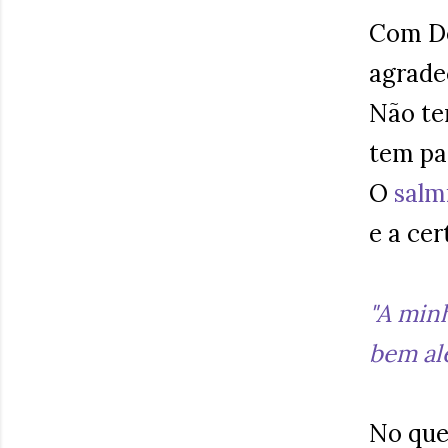
Com De
agrade
Não te
tem pa
O
salm
e a cer
"A min
bem alé
No que