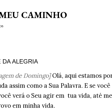
Pular para o conteúdo principal
 MEU CAMINHO
/08
 DA ALEGRIA
agem de Domingo]
Olá, aqui estamos po
da assim como a Sua Palavra. E se você c
você verá o Seu agir em tua vida, até me
provo em minha vida.