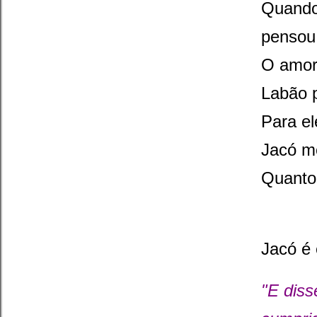
Quando
pensou
O amor 
Labão p
Para el
Jacó m
Quanto
Jacó é
"E dis