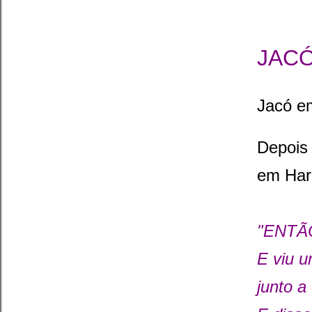
JACÓ
Jacó e
Depois 
em Har
"ENTÃO
E viu 
junto a 