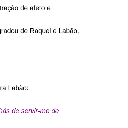
ração de afeto e
radou de Raquel e Labão,
ara Labão:
 hás de servir-me de