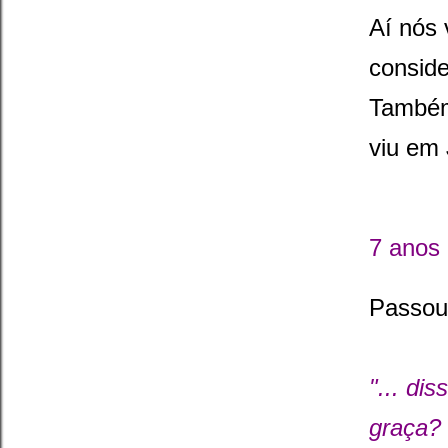
Aí nós 
conside
Também
viu em 
7 anos
Passou
"... di
graça? 