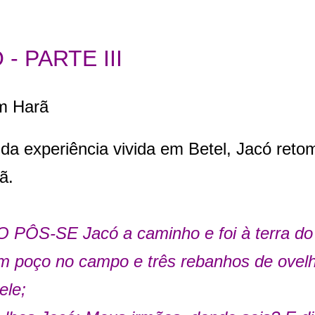
 - PARTE III
m Harã
da experiência vivida em Betel, Jacó ret
ã.
 PÔS-SE Jacó a caminho e foi à terra do 
um poço no campo e três rebanhos de ovel
ele;