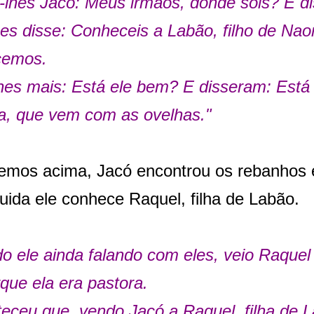
-lhes Jacó: Meus irmãos, donde sois? E 
hes disse: Conheceis a Labão, filho de Nao
cemos.
hes mais: Está ele bem? E disseram: Está
ha, que vem com as ovelhas."
emos acima, Jacó encontrou os rebanhos 
ida ele conhece Raquel, filha de Labão.
o ele ainda falando com eles, veio Raque
rque ela era pastora.
eceu que, vendo Jacó a Raquel, filha de 