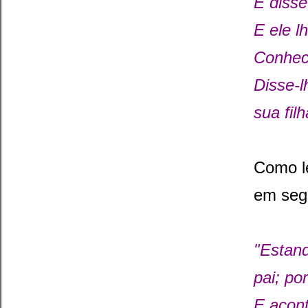
E disse
E ele l
Conhe
Disse-l
sua fil
Como l
em segu
"Estand
pai; po
E acont