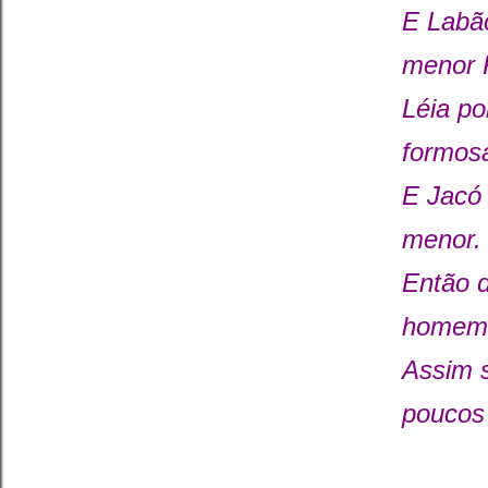
E Labão
menor 
Léia po
formosa
E Jacó 
menor.
Então d
homem;
Assim s
poucos 