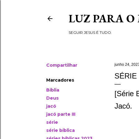
LUZ PARA O
SEGUIR JESUS É TUDO.
Compartilhar
junho 24, 202
SÉRIE 
Marcadores
Bíblia
[Série 
Deus
Jacó.
jacó
jacó parte III
série
série bíblica
séries bíblicas 2023