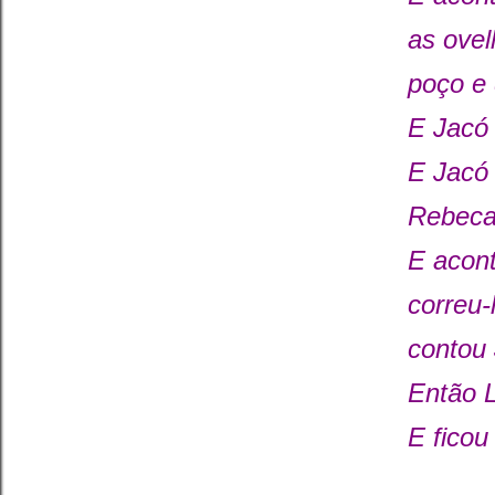
as ovel
poço e 
E Jacó 
E Jacó 
Rebeca;
E acont
correu-
contou 
Então L
E ficou