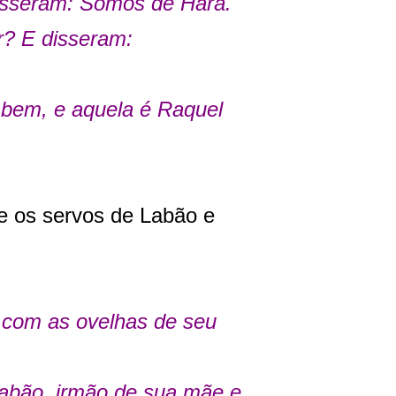
disseram: Somos de Harã.
r? E disseram:
 bem, e aquela é Raquel
e os servos de Labão e
l com as ovelhas de seu
Labão, irmão de sua mãe e