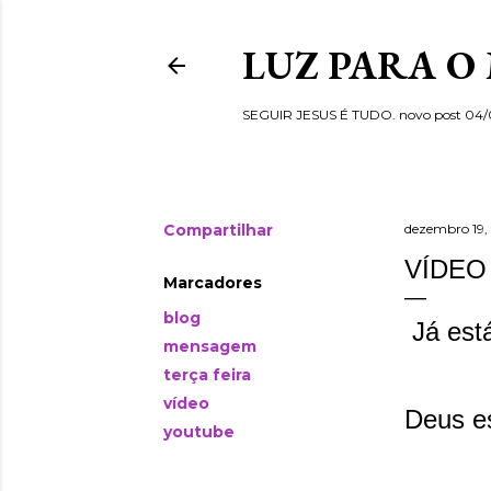
LUZ PARA O
SEGUIR JESUS É TUDO. novo post 04
Compartilhar
dezembro 19,
VÍDEO
Marcadores
blog
Já está
mensagem
terça feira
vídeo
Deus es
youtube