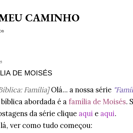
Pular para o conteúdo principal
 MEU CAMINHO
/08
21
ÍLIA DE MOISÉS
Bíblica: Família]
Olá... a nossa série
"Famíl
 bíblica abordada é a
família de Moisés
. 
ostagens da série clique
aqui
e
aqui
.
lá, ver como tudo começou: