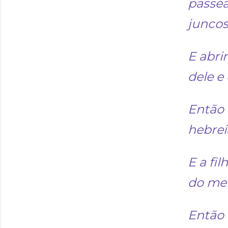
passea
juncos
E abri
dele e
Então 
hebrei
E a fi
do me
Então 