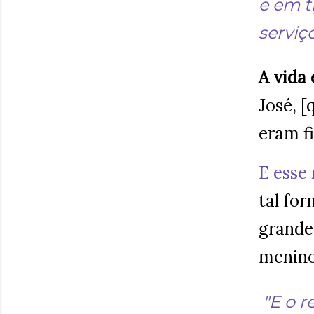
e em t
serviç
A vida
José, [
eram f
E esse 
tal for
grande
menino
"E o r