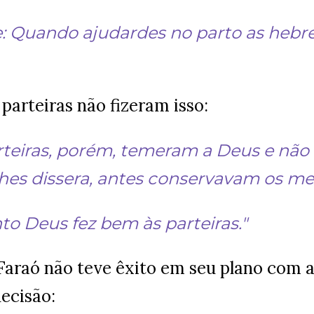
e: Quando ajudardes no parto as hebreia
parteiras não fizeram isso:
rteiras, porém, temeram a Deus e não 
lhes dissera, antes conservavam os m
to Deus fez bem às parteiras."
araó não teve êxito em seu plano com as
decisão: