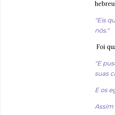
hebreu
"Eis q
nós."
Foi qu
"E pus
suas c
E os e
Assim 