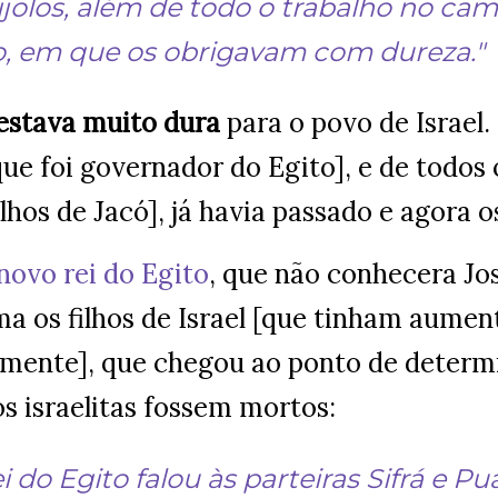
ijolos, além de todo o trabalho no ca
o, em que os obrigavam com dureza."
 estava muito dura
para o povo de Israel
que foi governador do Egito], e de todos 
ilhos de Jacó], já havia passado e agora
novo rei do Egito
, que não conhecera Jos
ma os filhos de Israel [que tinham aumen
mente], que chegou ao ponto de determi
s israelitas fossem mortos:
ei do Egito falou às parteiras Sifrá e Pu