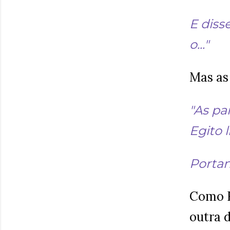
E diss
o..."
Mas as 
"As pa
Egito 
Portan
Como F
outra 