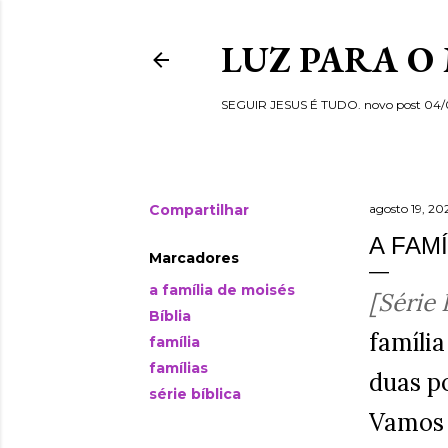
LUZ PARA O
SEGUIR JESUS É TUDO. novo post 04
Compartilhar
agosto 19, 20
A FAM
Marcadores
a família de moisés
[Série 
Bíblia
família
família
famílias
duas p
série bíblica
Vamos 