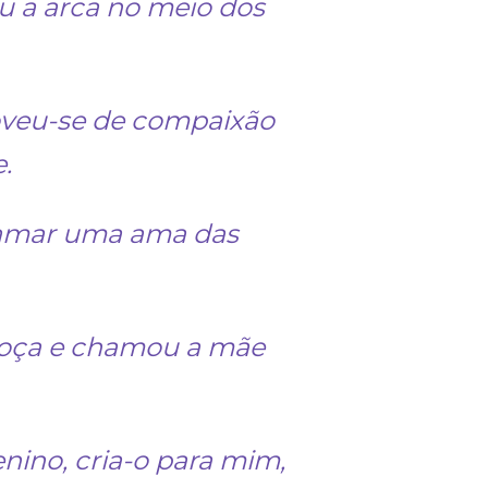
u a arca no meio dos
moveu-se de compaixão
.
 chamar uma ama das
 a moça e chamou a mãe
enino, cria-o para mim,