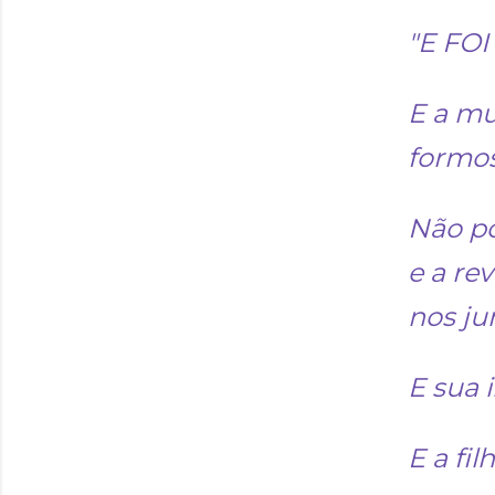
"E FOI
E a mu
formos
Não po
e a re
nos ju
E sua 
E a fi