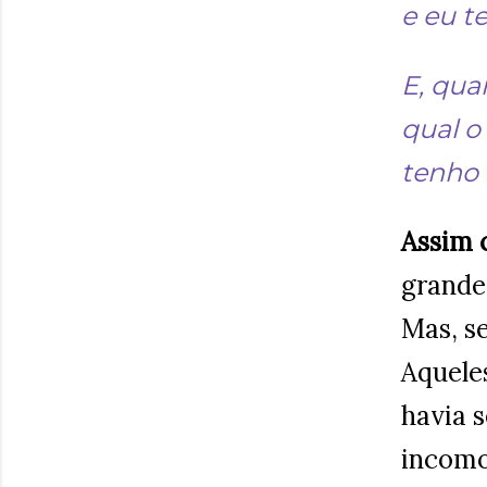
e eu t
E, qua
qual o
tenho 
Assim 
grande 
Mas, s
Aqueles
havia 
incomo