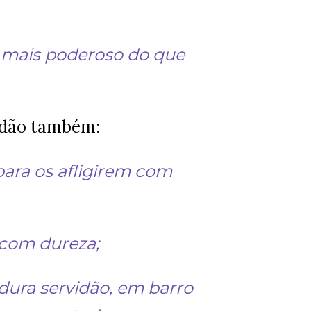
 e mais poderoso do que
vidão também:
para os afligirem com
el com dureza;
dura servidão, em barro