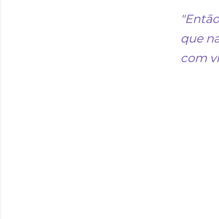
"Então
que na
com v