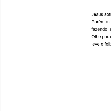
Jesus sofr
Porém o d
fazendo i
Olhe para
leve e feli