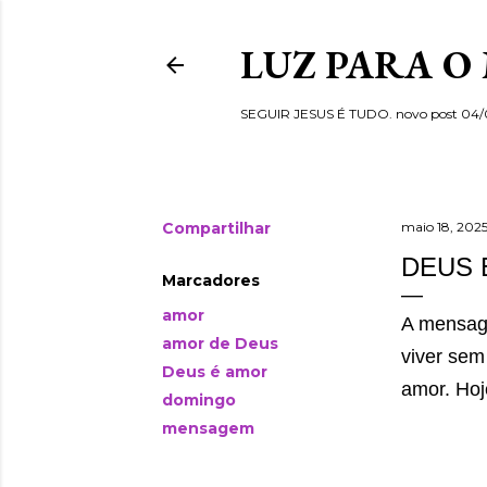
LUZ PARA O
SEGUIR JESUS É TUDO. novo post 04
Compartilhar
maio 18, 202
DEUS 
Marcadores
amor
A mensage
amor de Deus
viver sem
Deus é amor
amor. Hoj
domingo
mensagem