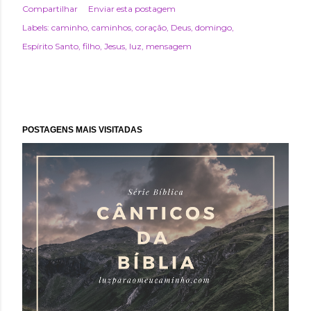
Compartilhar
Enviar esta postagem
Labels:
caminho
caminhos
coração
Deus
domingo
Espírito Santo
filho
Jesus
luz
mensagem
POSTAGENS MAIS VISITADAS