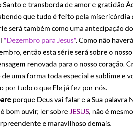
o Santo e transborda de amor e gratidão À
abendo que tudo é feito pela misericórdia
rie será também como uma antecipação do q
al
"Dezembro para Jesus"
. Como não haverá 
mbro, então esta série será sobre o noss
sagem renovada para o nosso coração. Cre
 de uma forma toda especial e sublime e v
o por tudo o que Ele já fez por nós.
pare
porque Deus vai falar e a Sua palavr
é bom ouvir, ler sobre
JESUS
, não é mesmo
urpreendente e maravilhoso demais.