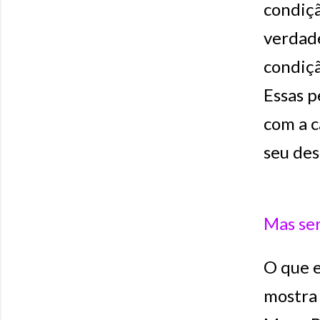
condiçã
verdade
condiç
Essas p
com a c
seu des
Mas ser
O que e
mostra