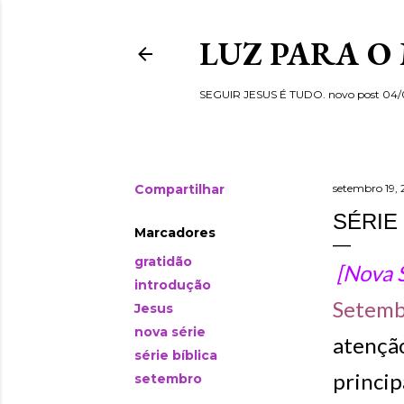
LUZ PARA O
SEGUIR JESUS É TUDO. novo post 04
Compartilhar
setembro 19, 
SÉRIE
Marcadores
gratidão
[Nova S
introdução
Setem
Jesus
nova série
atenção
série bíblica
princip
setembro