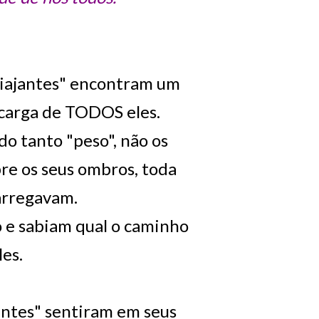
"viajantes" encontram um
a carga de TODOS eles.
o tanto "peso", não os
bre os seus ombros, toda
arregavam.
o e sabiam qual o caminho
les.
antes" sentiram em seus