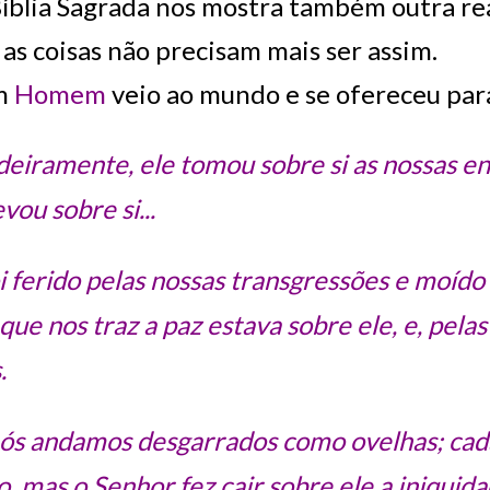
íblia Sagrada nos mostra também outra re
as coisas não precisam mais ser assim.
um
Homem
veio ao mundo e se ofereceu par
eiramente, ele tomou sobre si as nossas en
vou sobre si...
 foi ferido pelas nossas transgressões e moído
 que nos traz a paz estava sobre ele, e, pela
.
ós andamos desgarrados como ovelhas; cada
, mas o Senhor fez cair sobre ele a iniquida