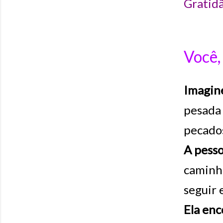
Gratidã
Você,
Imagin
pesada
pecados
A pess
caminho
seguir 
Ela enc