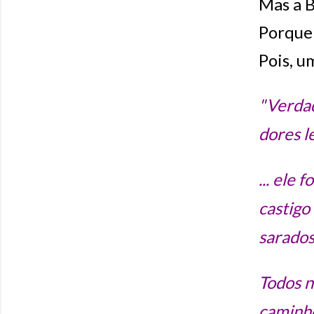
Mas a B
Porque 
Pois, 
"Verdad
dores le
... ele
castigo
sarados
Todos n
caminho