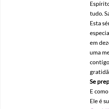
Espírit
tudo. S
Esta sé
especi
em deze
uma men
contigo
gratidã
Se pre
E como 
Ele é s