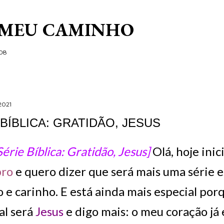
Pular para o conteúdo principal
 MEU CAMINHO
/08
2021
 BÍBLICA: GRATIDÃO, JESUS
érie Bíblica: Gratidão, Jesus]
Olá, hoje inic
bro
e quero dizer que será mais uma série e
 e carinho. E está ainda mais especial po
al será
Jesus
e digo mais: o meu coração já