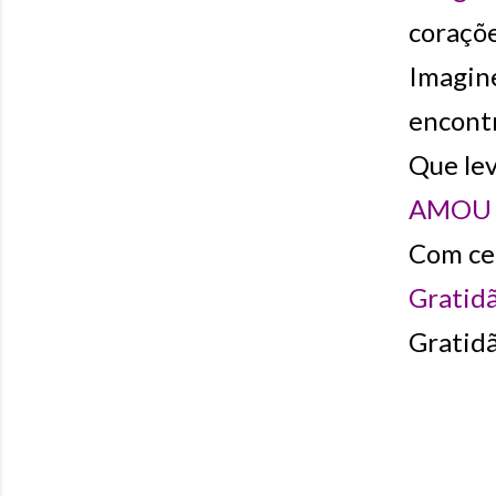
coraçõe
Imagin
encont
Que le
AMOU
Com cer
Gratidã
Gratid