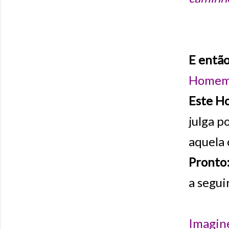
E entã
Home
Este 
julga p
aquela
Pronto
a segui
Imagin